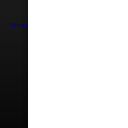
55 2767 0011
Whatsapp
Envelope
Facebook-f
Instagram
Inicio
Productos
Garantía
Acerca de
Distribuidoras
Aviso de Privacidad