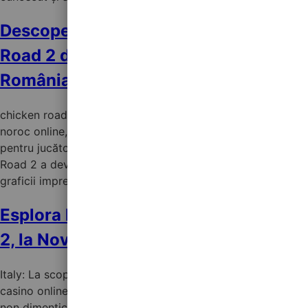
Descoperă Totul despre Jocul Chick
Road 2 de la Casino Online din
România
chicken road 2 in Romania. În lumea vastă a jocurilor de
noroc online, există o multitudine de opțiuni disponibile
pentru jucătorii din România. Printre acestea, jocul Chick
Road 2 a devenit o alegere populară pentru mulți, datorită
graficii impresionante și simulațiilor de joc complexe.
Esplora l’emozione con Chicken Road
2, la Novita’ per i Giochi di Casino in.
Italy: La scoperta di Chicken Road 2, un nuovo gioco di
casino online, può essere entusiasmante, ma è importante
non dimenticare che il gioco d’azzardo può avere