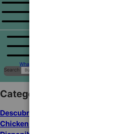
Whatsapp
Envelope
Facebook-f
Instagram
Search
$
0.00
0
Cart
Categoría:
Chicken Road 2
Descubre la Nueva Experiencia de
Chicken Road 2 en España Ahora