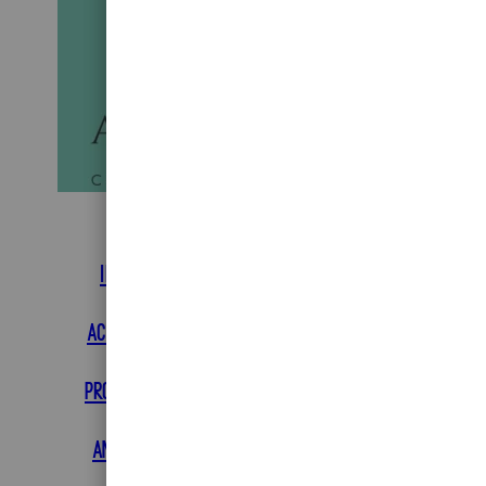
Inicio
ACERCA DE
PRODUCTOS
AMANTIA