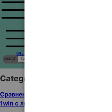
Whatsapp
Envelope
Facebook-f
Instagram
Search
$
0.00
0
Cart
Categoría:
1winRussia
Сравнение букмекерской конторы
1win с лидерами индустрии