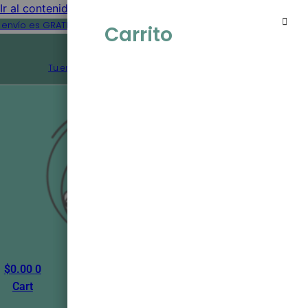
Ir al contenido
 envío es GRATIS en compras mayores a MXN $ 500
Tu envío es GRATIS en compras mayores a MXN $ 500
$
0.00
0
Cart