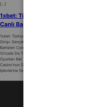
[…]
1xbet: Türkiye’nin Sobre Güvenilir
Canlı Bahis Sitesi 1xbet Giriş
1xbet: Türkiye’nin Sobre Güvenilir Canlı Bahis Sitesi 1xbet
Giriş» Gerçek Parayla En Iyi Slot Makineleri Ve Spor
Bahisleri Content Casino Bet Güncel Giriş 2022 Cazino Em
Virtude De Yatırma» «[newline]cazino Para Çekme Casino
Oyunları Bet Bahis Şirketi – Online Spor Bahisleri Vbet
Casino’nun Genel Özellikleri Kişisel Oyuncu Hesabı
Işlevlerine Genel Bakış Bonuslar Leonbet Bet Ödeme […]
Contáctanos
hola@amantia.mx