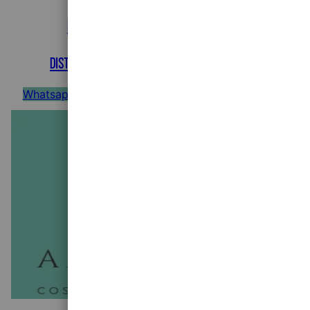
BLOG
DISTRIBUIDORA
Whatsapp
Envelope
Facebook-f
Instagram