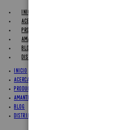
INICIO
ACERCA DE
PRODUCTOS
AMANTIA
BLOG
DISTRIBUIDORAS
INICIO
ACERCA DE
PRODUCTOS
AMANTIA
BLOG
DISTRIBUIDORAS