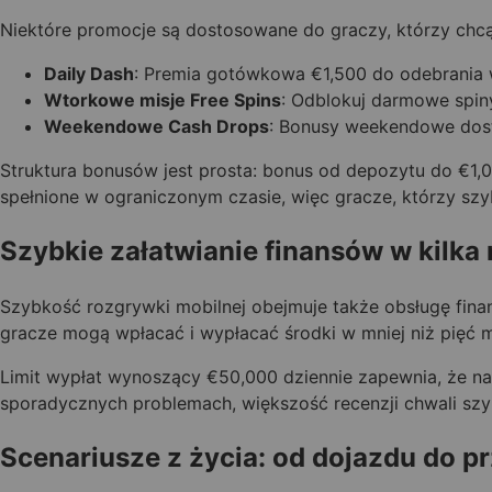
Niektóre promocje są dostosowane do graczy, którzy chcą
Daily Dash
: Premia gotówkowa €1,500 do odebrania w
Wtorkowe misje Free Spins
: Odblokuj darmowe spin
Weekendowe Cash Drops
: Bonusy weekendowe dost
Struktura bonusów jest prosta: bonus od depozytu do €1
spełnione w ograniczonym czasie, więc gracze, którzy szy
Szybkie załatwianie finansów w kilka
Szybkość rozgrywki mobilnej obejmuje także obsługę fina
gracze mogą wpłacać i wypłacać środki w mniej niż pięć m
Limit wypłat wynoszący €50,000 dziennie zapewnia, że n
sporadycznych problemach, większość recenzji chwali szyb
Scenariusze z życia: od dojazdu do p