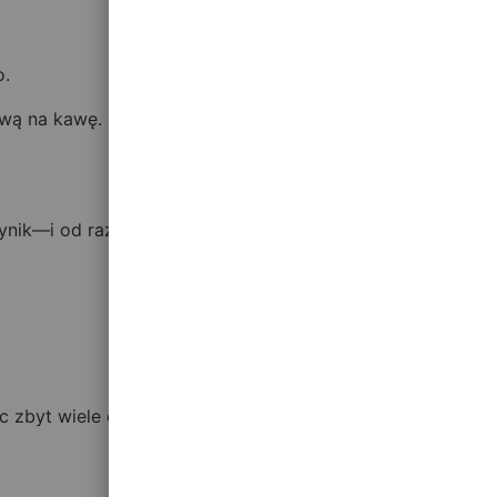
o.
rwą na kawę.
wynik—i od razu zdecyduj, czy kontynuować czy przerwać.
 zbyt wiele czasu ani pieniędzy.