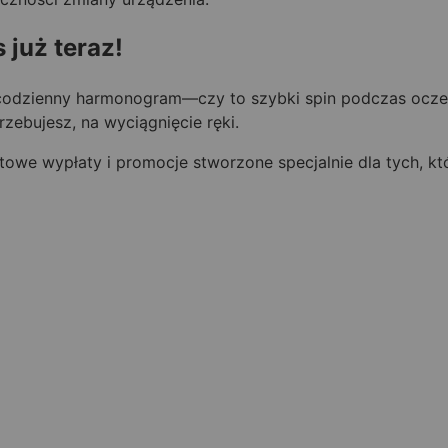
już teraz!
j codzienny harmonogram—czy to szybki spin podczas oczek
ebujesz, na wyciągnięcie ręki.
towe wypłaty i promocje stworzone specjalnie dla tych, k