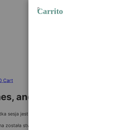
0
Cart
mes, and Instant Wins
a sesja jest pełna potencjalnych nagród.
lna została stworzona do krótkich, powtarzalnych wizyt.