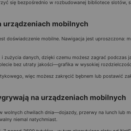
zyć się bezpośrednio w rozbudowanej bibliotece slotów, s
a urządzeniach mobilnych
est doświadczenie mobilne. Nawigacja jest uproszczona: m
i i zużycia danych, dzięki czemu możesz zagrać podczas 
ablecie bez utraty jakości—grafika w wysokiej rozdzielczo
tykowego, więc możesz zakręcić bębnem lub postawić zakł
wygrywają na urządzeniach mobilnych
ię w wolnych chwilach dnia—dojazdy, przerwy na lunch lu
uwalny niemal natychmiast.
i. Z ponad 3600 tytułów—w tym ekscytujące sloty od NetE