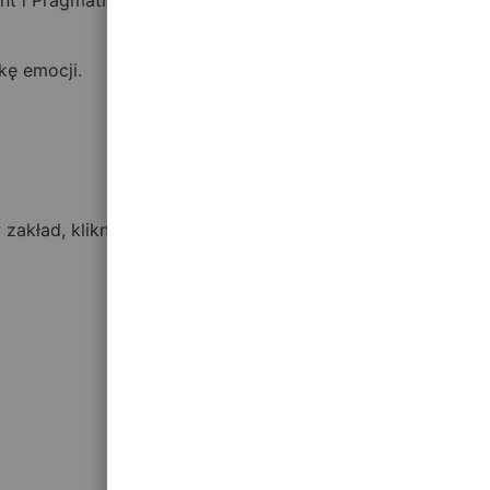
kę emocji.
ład, kliknij spin, obserwuj kręcące się bębny.