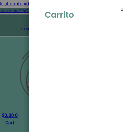
Ir al contenido
 envío es GRATIS en compras mayores a MXN $ 500
Tu envío es GRATIS en compras mayores a MXN $ 500
$
0.00
0
Cart