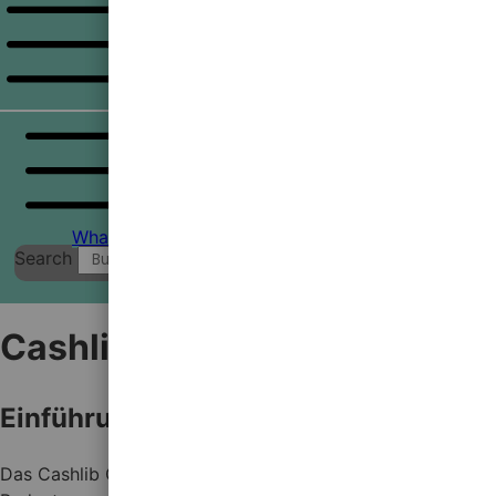
Whatsapp
Envelope
Facebook-f
Instagram
Search
$
0.00
0
Cart
Cashlib Casino im Überblick
Einführung
Das Cashlib Casino hat in den letzten Jahren an