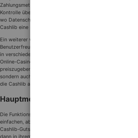
Zahlungsmethode anzubieten, die den Spielern die
Kontrolle über ihre Ausgaben ermöglicht. In Deutschland,
wo Datenschutz und Sicherheit oberste Priorität haben, ist
Cashlib eine attraktive Option für viele Spieler.
Ein weiterer wichtiger Aspekt von Cashlib ist die
Benutzerfreundlichkeit. Spieler können Cashlib-Gutscheine
in verschiedenen Geschäften erwerben und diese dann in
Online-Casinos einlösen, ohne persönliche Daten
preiszugeben. Dies fördert nicht nur die Sicherheit,
sondern auch das Vertrauen der Spieler in die Plattformen,
die Cashlib akzeptieren.
Hauptmerkmale und Details
Die Funktionsweise von Cashlib Casinos basiert auf einem
einfachen, aber effektiven System. Spieler erwerben
Cashlib-Gutscheine in verschiedenen Beträgen, die sie
dann in ihrem bevorzugten Online-Casino einlösen können.