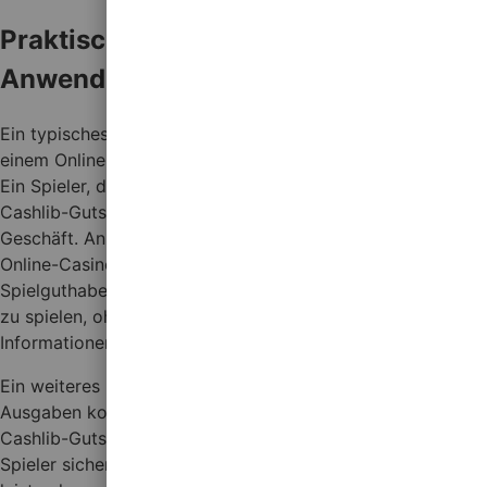
Praktische Beispiele und
Anwendungsfälle
Ein typisches Szenario für die Nutzung von Cashlib in
einem Online-Casino könnte folgendermaßen aussehen:
Ein Spieler, der Wert auf Datenschutz legt, kauft einen
Cashlib-Gutschein im Wert von 50 Euro in einem örtlichen
Geschäft. Anschließend loggt er sich in sein bevorzugtes
Online-Casino ein und gibt den Gutscheincode ein, um sein
Spielguthaben aufzuladen. Dies ermöglicht es ihm, anonym
zu spielen, ohne seine Bankdaten oder persönliche
Informationen preiszugeben.
Ein weiteres Beispiel könnte ein Spieler sein, der seine
Ausgaben kontrollieren möchte. Durch den Kauf von
Cashlib-Gutscheinen in festgelegten Beträgen kann der
Spieler sicherstellen, dass er nicht mehr ausgibt, als er sich