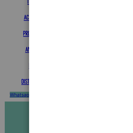
Inicio
ACERCA DE
PRODUCTOS
AMANTIA
BLOG
DISTRIBUIDORA
Whatsapp
Envelope
Facebook-f
Instagram