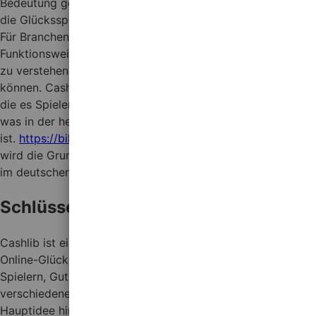
Bedeutung gewonnen, insbesondere in Deutschland, wo
die Glücksspielindustrie strengen Regulierungen unterliegt.
Für Branchenanalysten ist es entscheidend, die
Funktionsweise und die Auswirkungen von Cashlib Casinos
zu verstehen, um fundierte Entscheidungen treffen zu
können. Cashlib bietet eine innovative Zahlungsmethode,
die es Spielern ermöglicht, anonym und sicher zu spielen,
was in der heutigen digitalen Welt von großer Bedeutung
ist.
https://bildungsstreik-muenchen.de/
Diese Einführung
wird die Grundlagen und die Relevanz von Cashlib Casinos
im deutschen Markt beleuchten.
Schlüsselkonzepte und Überblick
Cashlib ist ein Prepaid-Zahlungssystem, das speziell für
Online-Glücksspiele entwickelt wurde. Es ermöglicht
Spielern, Guthaben zu erwerben, das sie dann in
verschiedenen Online-Casinos verwenden können. Die
Hauptidee hinter Cashlib ist es, eine sichere und anonyme