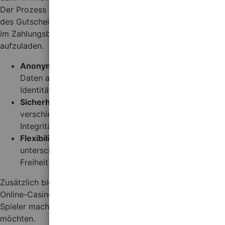
Der Prozess ist in der Regel unkompliziert: Nach dem Kauf
des Gutscheins gibt der Spieler den aufgedruckten Code
im Zahlungsbereich des Casinos ein, um sein Guthaben
aufzuladen.
Anonymität:
Spieler müssen keine persönlichen
Daten angeben, was das Risiko von
Identitätsdiebstahl verringert.
Sicherheit:
Cashlib-Transaktionen sind durch
verschiedene Sicherheitsprotokolle geschützt, die die
Integrität der Zahlungen gewährleisten.
Flexibilität:
Spieler können Gutscheine in
unterschiedlichen Beträgen kaufen, was ihnen die
Freiheit gibt, ihre Ausgaben zu steuern.
Zusätzlich bietet Cashlib eine breite Akzeptanz in vielen
Online-Casinos, was es zu einer praktischen Wahl für
Spieler macht, die eine Vielzahl von Spielen ausprobieren
möchten.