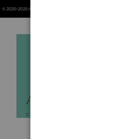
© 2020-2025 Amantia® Balboa 702, Portales Benito Juárez, México
D.F. |
hola@amantia.mx