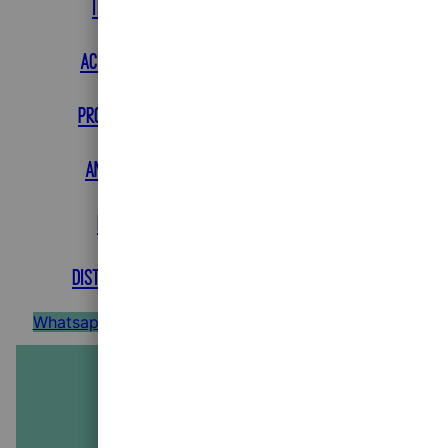
Inicio
ACERCA DE
PRODUCTOS
AMANTIA
BLOG
DISTRIBUIDORA
Whatsapp
Envelope
Facebook-f
Instagram