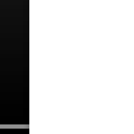
Garantía
Acerca de
Distribuidoras
Aviso de Privacidad
Términos y Condiciones
Cambios y devoluciones
Blog