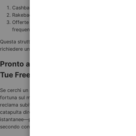
Cashback sulle perdite dopo ogni giornata di gioco.
Rakeback dalle scommesse nel live casino.
Offerte bonus esclusive dedicate ai giocatori
frequenti.
Questa struttura mantiene i giocatori motivati senza
richiedere un impegno a lungo termine.
Pronto a Spinare? Ottieni Subito le
Tue Free Spins!
Se cerchi un modo immediato per mettere alla prova la tua
fortuna sul mobile di Candy Spinz Casino, registrati oggi e
reclama subito le tue free spins. Un login rapido ti
catapulta direttamente in un mondo di slot dolci e vincite
istantanee—perfetto per quei brevi momenti in cui ogni
secondo conta.