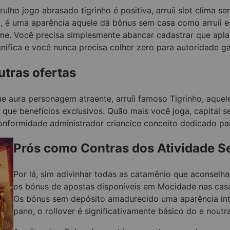
ulho jogo abrasado tigrinho é positiva, arruíi slot clima 
 é uma aparência aquele dá bônus sem casa como arruíi es
me. Você precisa simplesmente abancar cadastrar que aplau
nifica e você nunca precisa colher zero para autoridade g
tras ofertas
ue aura personagem atraente, arruíi famoso Tigrinho, aquel
 que benefícios exclusivos. Quão mais você joga, capital
onformidade administrador criancice conceito dedicado par
Prós como Contras dos Atividade S
Por lá, sim adivinhar todas as catamênio que aconselha
os bónus de apostas disponíveis em Mocidade nas casa
Os bónus sem depósito amadurecido uma aparência inte
pano, o rollover é significativamente básico do e noutr