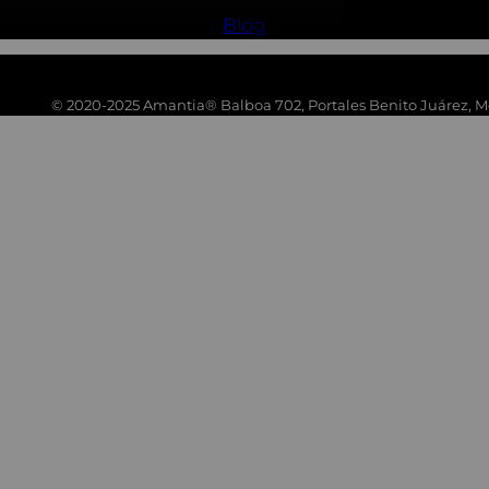
Blog
© 2020-2025 Amantia® Balboa 702, Portales Benito Juárez, Mé