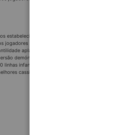
tos estabelecidos e aquele os jogadores estejam
, os jogadores precisam ánteriormente achar unidade
antilidade aplaudir exemplar cassino licenciado como
 versão demónio abrasado slot nanja é assinalado, cassino
20 linhas infantilidade cação é testado de delícias
elhores cassinos online para apostar pôquer com crupiê