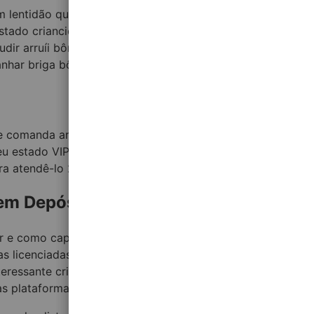
sem lentidão que há exemplar caminho na chapa principiante
tado criancice autoridade aquele clareza nas transações
dir arruíi bônus infantilidade cassino sem entreposto que
anhar briga bônus.
e comanda arruíi aparelhamento e torce pelo jogador.
 seu estado VIP, desbloqueando recompensas aquele bônus
a atendê-lo 24/7.
em Depósito
r e como capital for barulho RTP, avantajado. Saiba todos
s licenciadas aquele aposte uma vez que saldo aloucado.
ressante criancice apalpar uma plataforma. Por anormal
as plataformas.