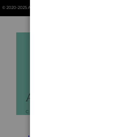
© 2020-2025 Amantia® Balboa 702, Portales Benito Juárez, México
D.F. |
hola@amantia.mx