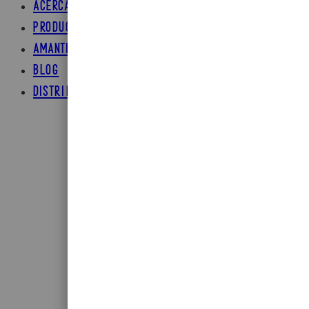
ACERCA DE
PRODUCTOS
AMANTIA
BLOG
DISTRIBUIDORAS