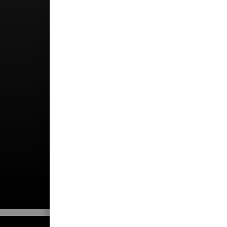
Garantía
Acerca de
Distribuidoras
Aviso de Privacidad
Términos y Condiciones
Cambios y devoluciones
Blog