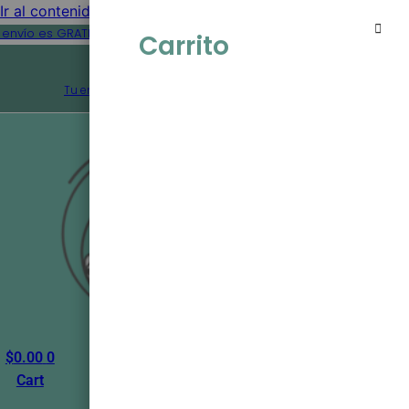
Ir al contenido
 envío es GRATIS en compras mayores a MXN $ 500
Tu envío es GRATIS en compras mayores a MXN $ 500
$
0.00
0
Cart