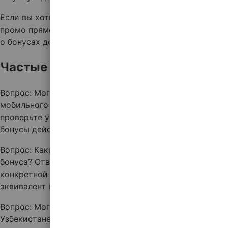
Если вы хотите ознакомиться с существующими
промо прямо сейчас, один из источников информации
о бонусах доступен по ссылке:
бонусы melbet
.
Частые вопросы
Вопрос: Могу ли я получить бонус при использовании
мобильного приложения? Ответ: Обычно да, но
проверьте условия конкретной акции — некоторые
бонусы действуют только на веб-версии.
Вопрос: Какие минимальные депозиты для получения
бонуса? Ответ: Минимальные суммы зависят от
конкретной акции, часто это от 1–5 долларов или
эквивалент в другой валюте.
Вопрос: Могут ли бонусы быть недоступны в
Узбекистане? Ответ: Да, некоторые акции