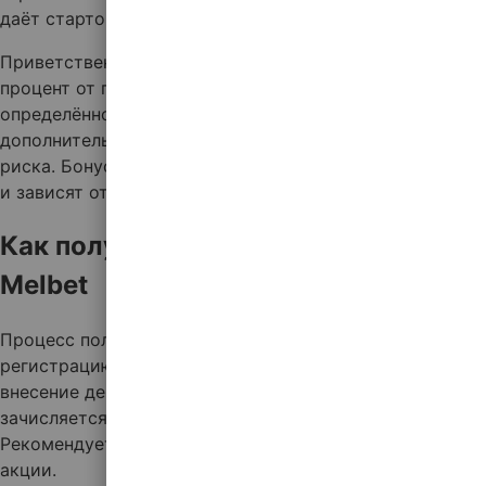
даёт стартовый капитал для ставок.
Приветственный бонус часто представляет собой
процент от первого депозита (например, 100% до
определённой суммы) и может включать
дополнительные бесплатные ставки или ставки без
риска. Бонусы на депозит предлагаются периодически
и зависят от условий пополнения.
Как получить и отыграть бонусы
Melbet
Процесс получения бонуса обычно включает
регистрацию на сайте, подтверждение аккаунта и
внесение депозита. После выполнения условий бонус
зачисляется автоматически или по промокоду.
Рекомендуется внимательно читать правила каждой
акции.