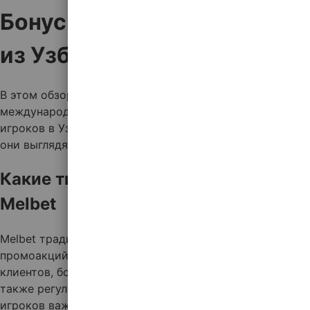
Бонусы Melbet для игроков
из Узбекистана — обзор
В этом обзоре разбираем, какие бонусы предлагает
международная букмекерская компания Melbet для
игроков в Узбекистане, какие условия у акций и как
они выглядят на фоне предложений конкурентов.
Какие типы бонусов доступны в
Melbet
Melbet традиционно предлагает несколько типов
промоакций: приветственный бонус для новых
клиентов, бонусы на депозиты, фрибеты, кэшбэк, а
также регулярные акции и промокоды. Для многих
игроков важен именно приветственный пакет, который