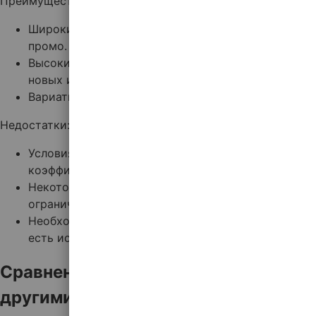
Преимущества:
Широкий выбор акций и регулярные обновления
промо.
Высокие лимиты приветственного бонуса для
новых игроков.
Вариативность: депозиты, фрибеты, кэшбэк.
Недостатки:
Условия отыгрыша могут быть строгими по
коэффициентам и мультипликаторам.
Некоторые способы вывода могут быть
ограничены для пользователей из Узбекистана.
Необходимость внимательного чтения правил:
есть исключения и сроки действия.
Сравнение бонусов Melbet с
другими букмекерами