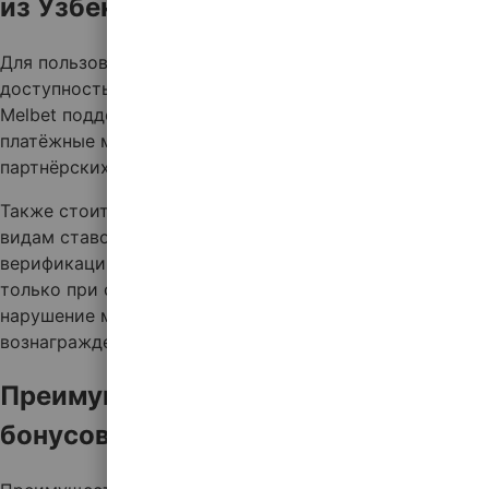
из Узбекистана
Для пользователей в Узбекистане важно учитывать
доступность способов пополнения и вывода средств.
Melbet поддерживает международные и локальные
платёжные методы в зависимости от версии сайта и
партнёрских шлюзов.
Также стоит учитывать ограничения по некоторым
видам ставок и событиям, а также правила
верификации личности. Отыгрыш бонуса возможен
только при соблюдении всех правил акции —
нарушение может привести к аннулированию
вознаграждения.
Преимущества и недостатки
бонусов Melbet