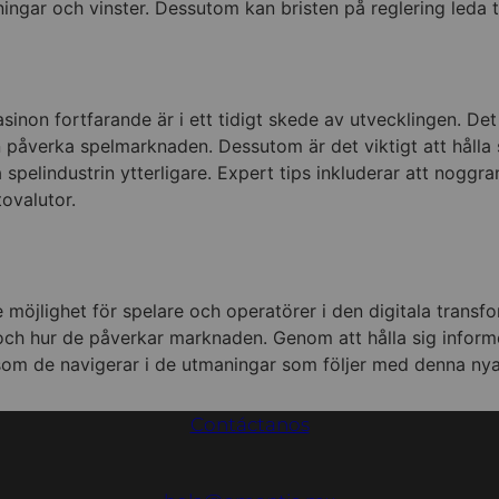
gar och vinster. Dessutom kan bristen på reglering leda ti
casinon fortfarande är i ett tidigt skede av utvecklingen. D
an påverka spelmarknaden. Dessutom är det viktigt att håll
pelindustrin ytterligare. Expert tips inkluderar att noggra
ovalutor.
öjlighet för spelare och operatörer i den digitala transfor
och hur de påverkar marknaden. Genom att hålla sig informe
 som de navigerar i de utmaningar som följer med denna nya
Contáctanos