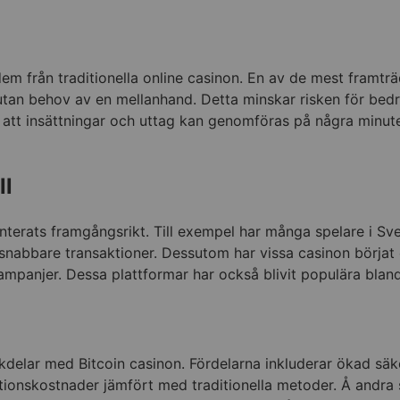
r dem från traditionella online casinon. En av de mest fra
utan behov av en mellanhand. Detta minskar risken för bed
att insättningar och uttag kan genomföras på några minuter, 
ll
nterats framgångsrikt. Till exempel har många spelare i Sve
h snabbare transaktioner. Dessutom har vissa casinon börja
ampanjer. Dessa plattformar har också blivit populära blan
kdelar med Bitcoin casinon. Fördelarna inkluderar ökad säk
ionskostnader jämfört med traditionella metoder. Å andra si