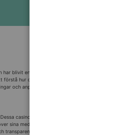
har blivit en central del av denna förändring, vilket
t förstå hur dessa plattformar fungerar och vilken inverkan
ngar och anpassa sina strategier därefter.
 Dessa casinon fungerar på en decentraliserad plattform,
l över sina medel och ökar anonymiteten. Digital
ch transparens i spelprocesserna.