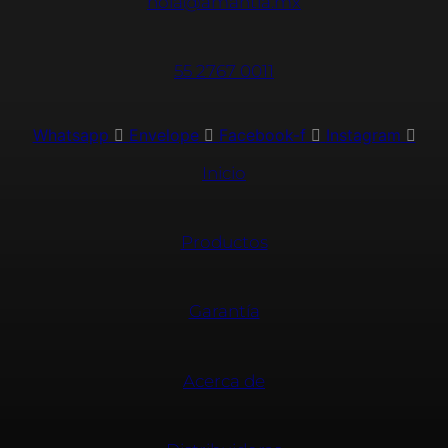
hola@amantia.mx
55 2767 0011
Whatsapp
Envelope
Facebook-f
Instagram
Inicio
Productos
Garantía
Acerca de