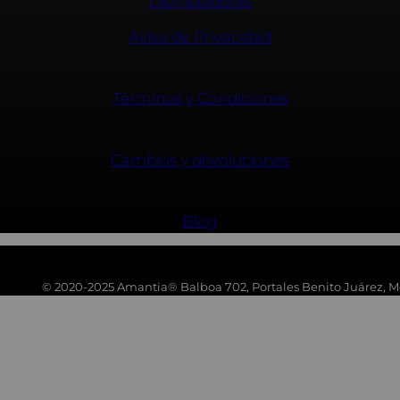
Distribuidoras
Aviso de Privacidad
Términos y Condiciones
Cambios y devoluciones
Blog
© 2020-2025 Amantia® Balboa 702, Portales Benito Juárez, Mé