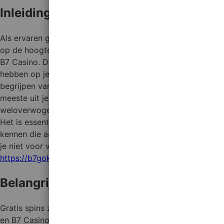
Inleiding
Als ervaren gokker in Nederland is het belangrijk om goed
op de hoogte te zijn van de regels rondom gratis spins bij
B7 Casino. Deze regels kunnen een aanzienlijke impact
hebben op je speelervaring en je kansen om te winnen. Het
begrijpen van deze regels helpt je niet alleen om het
meeste uit je gratis spins te halen, maar ook om
weloverwogen beslissingen te nemen tijdens het gokken.
Het is essentieel om de voorwaarden en bepalingen te
kennen die aan deze aanbiedingen zijn verbonden, zodat
je niet voor verrassingen komt te staan.
https://b7gokken.nl/
Belangrijke concepten en overzicht
Gratis spins zijn een populaire promotie in online casino’s,
en B7 Casino is daarop geen uitzondering. Deze spins