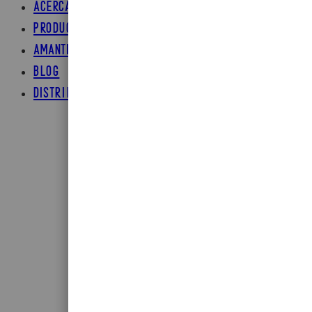
ACERCA DE
PRODUCTOS
AMANTIA
BLOG
DISTRIBUIDORAS