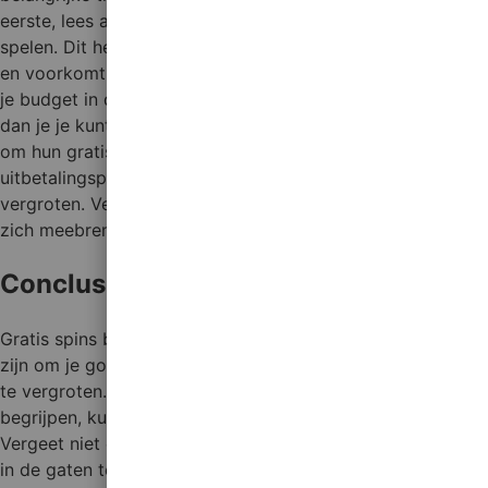
eerste, lees altijd de voorwaarden voordat je begint met
spelen. Dit helpt je om te begrijpen wat je kunt verwachten
en voorkomt verrassingen. Daarnaast is het verstandig om
je budget in de gaten te houden en niet meer te gokken
dan je je kunt veroorloven. Sommige spelers kiezen ervoor
om hun gratis spins te gebruiken op spellen met een hoge
uitbetalingspercentage, wat hun kansen op winst kan
vergroten. Vergeet niet dat gokken altijd een risico met
zich meebrengt, dus speel verantwoord.
Conclusie
Gratis spins bij B7 Casino kunnen een geweldige manier
zijn om je gokervaring te verbeteren en je kansen op winst
te vergroten. Door de regels en voorwaarden goed te
begrijpen, kun je het meeste uit deze aanbiedingen halen.
Vergeet niet om altijd verantwoord te gokken en je budget
in de gaten te houden. Met de juiste kennis en strategie