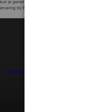
kun je genieten van een spannende en winstgevende
ervaring bij B7 Casino.
Contáctanos
hola@amantia.mx
55 2767 0011
Whatsapp
Envelope
Facebook-f
Instagram
Inicio
Productos