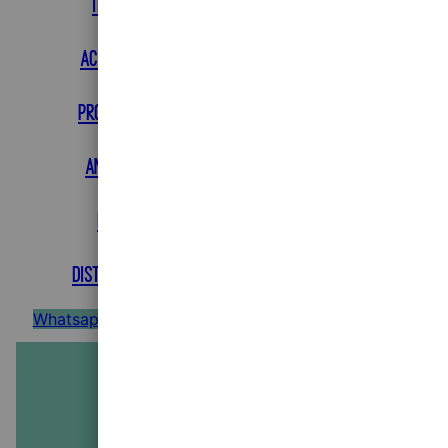
Inicio
ACERCA DE
PRODUCTOS
AMANTIA
BLOG
DISTRIBUIDORA
Whatsapp
Envelope
Facebook-f
Instagram