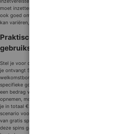
inzetvereisten. Dit betekent dat je een bepaald bedrag
moet inzetten voordat je je winsten kunt opnemen. Het is
ook goed om te weten dat de waarde van de gratis spins
kan variëren, afhankelijk van de promotie.
Praktische voorbeelden en
gebruiksscenario’s
Stel je voor dat je een nieuwe speler bent bij B7 Casino en
je ontvangt 50 gratis spins als onderdeel van je
welkomstbonus. Deze spins zijn alleen geldig op een
specifieke gokkast. Je besluit om ze te gebruiken en wint
een bedrag van €100. Echter, voordat je dit bedrag kunt
opnemen, moet je het 30 keer inzetten, wat betekent dat
je in totaal €3000 moet inzetten. Dit is een typisch
scenario voor ervaren gokkers die gebruik willen maken
van gratis spins. Het is belangrijk om te plannen hoe je
deze spins gaat gebruiken en welke spellen je kiest om de