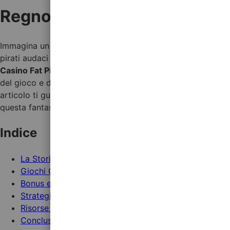
Regno del Casino Fat Pirate
Immagina un mondo dove i mari tempestosi si animano di
pirati audaci e tesori nascosti. Benvenuti nel regno del
Casino Fat Pirate
, un’avventura senza pari per gli amanti
del gioco e dei sogni di ricchezze inimmaginabili. Questo
articolo ti guiderà attraverso le meraviglie e le emozioni di
questa fantastica esperienza di gioco online.
Indice
La Storia di Fat Pirate
Giochi Offerti al Casino
Bonus e Promozioni
Strategie per Vincere
Risorse Utili
Conclusione