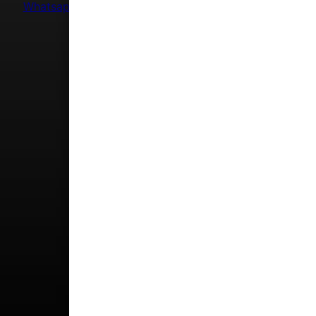
Whatsapp
Envelope
Facebook-f
Instagram
Inicio
Productos
Garantía
Acerca de
Distribuidoras
Aviso de Privacidad
Términos y Condiciones