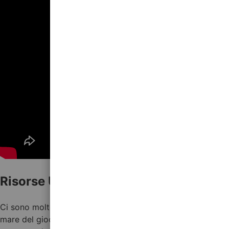
Risorse Utili
Ci sono molte risorse disponibili per aiutarti a navigare nel
mare del gioco d’azzardo online. Ecco alcune