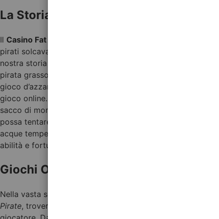
La Storia di Fat Pirate
Il
Casino Fat Pirate
è stato fondato in un’epoca in cui i
pirati solcavano i mari in cerca di tesori leggendari. La
nostra storia inizia su una piccola isola deserta, dove un
pirata grasso, noto per le sue straordinarie abilità nel
gioco d’azzardo, ha deciso di avventurarsi nel mondo del
gioco online. Con il suo equipaggio di mercenari e un
sacco di monete d’oro, ha creato un regno dove chiunque
possa tentare la fortuna. I giocatori possono esplorare le
acque tempestose dell’azzardo, cimentandosi in giochi di
abilità e fortuna.
Giochi Offerti al Casino
Nella vasta selezione di giochi offerti dal
Casino Fat
Pirate
, troverai una varietà che soddisfa ogni tipo di
giocatore. Dai giochi da tavolo classici alle slot machine