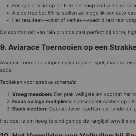
Een speler klikt op de free bet knop zodra die verschi
Als de free bet €5 is, stellen ze mogelijk een auto c
Het resultaat—winst of verlies—voedt direct hun volg
De spontaniteit van rain promos past perfect bij korte, high
9. Aviarace Toernooien op een Strakk
Aviarace toernooien lopen naast regulier spel, maar vereis
actie.
Tactieken voor strakke schema’s:
Vroeg meedoen:
Een plek veiligstellen voordat het 
Focus op lage multipliers:
Consequent cashen op 1.8×
Stack inzetten:
Gebruik twee inzetten per ronde om pu
Het doel is om hoog te eindigen op de ranglijst terwijl elk
10. Het Vermijden van Valkuilen bij Sn