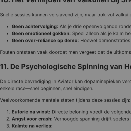
Snelle sessies kunnen verslavend zijn, maar ook vol valkuil
Geen achtervolging:
Als je drie opeenvolgende rondes
Geen emotioneel gokken:
Speel alleen als je kalm be
Geen over‑reliance op demo:
Hoewel demonstraties he
Fouten ontstaan vaak doordat men vergeet dat de uitkomst
11. De Psychologische Spinning van H
De directe bevrediging in Aviator kan dopaminepieken vero
enkele race—snel beginnen, snel eindigen.
Veelvoorkomende mentale staten tijdens deze sessies zijn:
Euforie na winst:
Directe beloning voedt de volgende 
Angst voor crash:
Verhoogde spanning drijft spelers 
Kalmte na verlies: