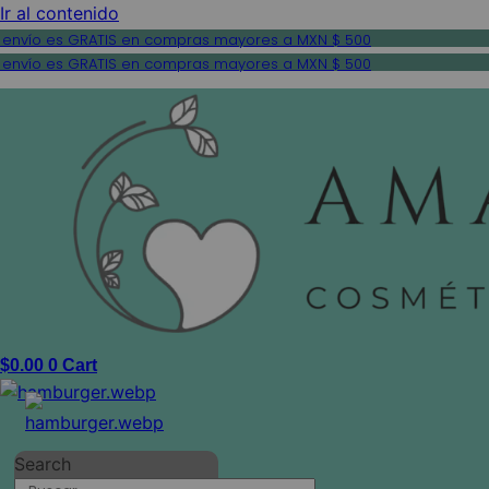
Ir al contenido
 envío es GRATIS en compras mayores a MXN $ 500
 envío es GRATIS en compras mayores a MXN $ 500
$
0.00
0
Cart
Search