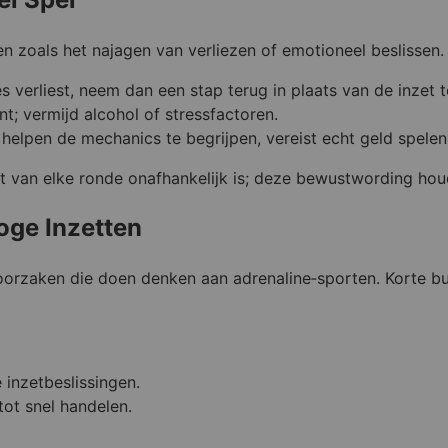
en zoals het najagen van verliezen of emotioneel beslissen.
 verliest, neem dan een stap terug in plaats van de inzet 
nt; vermijd alcohol of stressfactoren.
lpen de mechanics te begrijpen, vereist echt geld spelen e
 van elke ronde onafhankelijk is; deze bewustwording houd
oge Inzetten
orzaken die doen denken aan adrenaline‑sporten. Korte bur
inzetbeslissingen.
tot snel handelen.