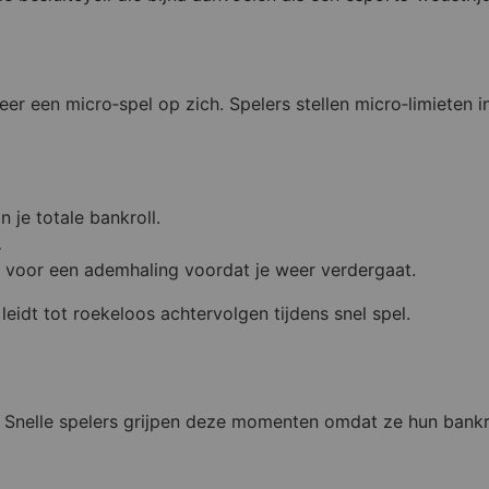
er een micro‑spel op zich. Spelers stellen micro‑limieten in
 je totale bankroll.
.
 voor een ademhaling voordat je weer verdergaat.
idt tot roekeloos achtervolgen tijdens snel spel.
. Snelle spelers grijpen deze momenten omdat ze hun bankr