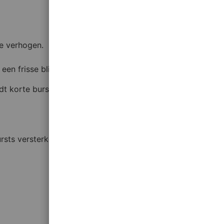
te verhogen.
en frisse blik.
t korte bursts leuk en onder controle.
sts versterken dit effect omdat elke ronde voelt als een