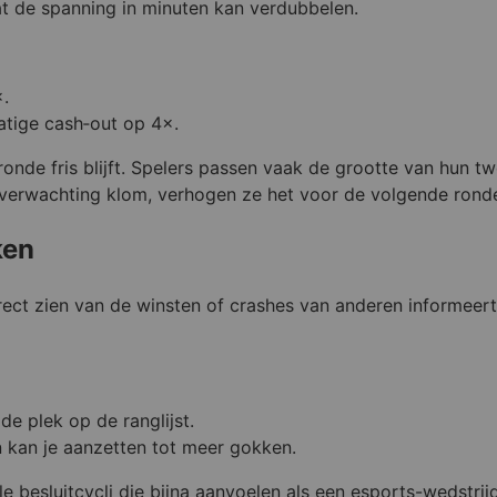
wat de spanning in minuten kan verdubbelen.
×.
atige cash‑out op 4×.
 ronde fris blijft. Spelers passen vaak de grootte van hun 
en verwachting klom, verhogen ze het voor de volgende rond
ken
irect zien van de winsten of crashes van anderen informeer
e plek op de ranglijst.
n kan je aanzetten tot meer gokken.
 besluitcycli die bijna aanvoelen als een esports-wedstrijd