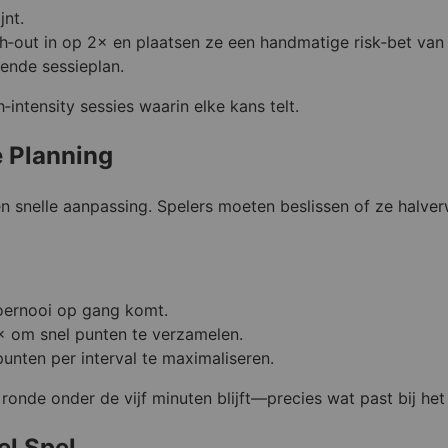
jnt.
ash‑out in op 2× en plaatsen ze een handmatige risk‑bet va
ende sessieplan.
‑intensity sessies waarin elke kans telt.
e Planning
en snelle aanpassing. Spelers moeten beslissen of ze halve
toernooi op gang komt.
 om snel punten te verzamelen.
nten per interval te maximaliseren.
e ronde onder de vijf minuten blijft—precies wat past bij he
el Spel