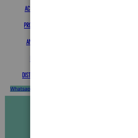
ACERCA DE
PRODUCTOS
AMANTIA
BLOG
DISTRIBUIDORA
Whatsapp
Envelope
Facebook-f
Instagram