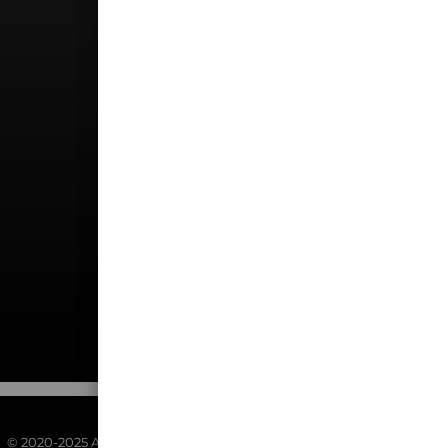
Acerca de
Distribuidoras
Aviso de Privacidad
Términos y Condiciones
Cambios y devoluciones
Blog
© 2020-2025 Amantia® Balboa 702, Portales Benito Juárez, México