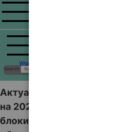
Whatsapp
Envelope
Facebook-f
Instagram
Search
$
0.00
0
Cart
Актуальные зеркала 1xBet
на 2026 год, обход
блокировок РКН и