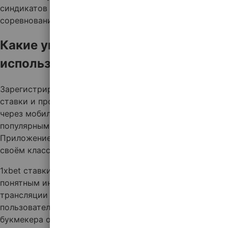
синдикатов и заинтересованных участников
соревнований.
Какие угрозы могут возникнуть при
использовании зеркал.
Зарегистрировавшиеся пользователи могут делать
ставки и проводить финансовые операции. Ставки
через мобильные устройства становятся всё более
популярными среди клиентов букмекерских контор.
Приложение 1xbet для ставок на спорт — лучшее в
своём классе!
1xbet ставки на спорт — удобное приложение с
понятным интерфейсом, рекомендую; многие
трансляции доступны даже для незарегистрированных
пользователей. Это делает логотип и интерфейс
букмекера очень запоминающимися.