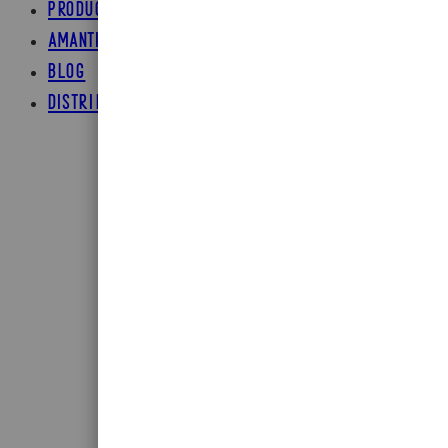
PRODUCTOS
AMANTIA
BLOG
DISTRIBUIDORAS