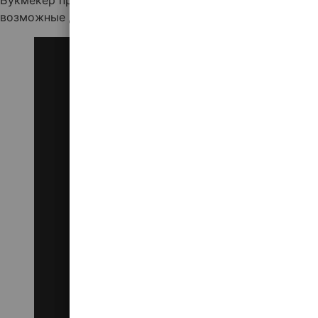
возможные дисциплины.