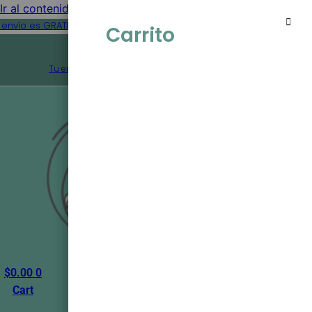
Ir al contenido
 envío es GRATIS en compras mayores a MXN $ 500
Tu envío es GRATIS en compras mayores a MXN $ 500
$
0.00
0
Cart