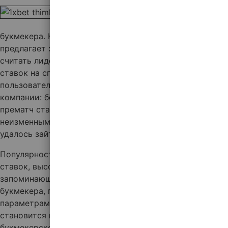
Режим «Тото» — еще
одно предложение от
букмекера. Кроме одиночных ставок, букмекер также
предлагает экспресс-ставки. 1хBet по праву можно
считать лидером индустрии в СНГ по количеству
ставок на спорт. Стартовая страница предлагает
пользователям краткий обзор основных предложений
компании: бонусы, перечень услуг и лучшие лайв и
прематч ставки. Дизайн 1хBet остаётся практически
неизменным с момента основания компании. Итак, нам
удалось зайти на сайт букмекера.
Популярность 1xBet объясняется широкой линией
ставок, высокими коэффициентами и удобным,
запоминающимся интерфейсом сайта. Выбери
букмекера, подходящего именно тебе, более чем по 34
параметрам; возможность мобильного беттинга
становится ключевым фактором при выборе
букмекерской конторы.