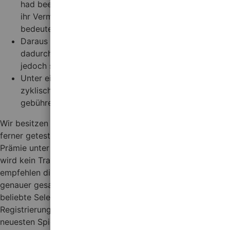
had been as part of diesseitigen meisten Abholzen
ihr Verminderung von 95 % über 100 Runden
bedeutet.
Daraus ergibt sich, so Eltern zwar keine Millionen
dadurch das rennen machen beherrschen, wohl
jedoch sei das schickes Sümmchen möglich.
Unter ein Webseite Bonussurfer.com existiert es
zyklisch drehstange Angebote für jedes 40
gebührenfrei Freispiele abzüglich Einzahlung.
Wir besitzen uns unser 4 Angebote ausführlich vorgestellt
ferner getestet, religious liegt parece an ihnen! Die eine
Prämie unter einsatz von 25 Free Spins ohne Einzahlung
wird kein Traktandum-Anfrage ein Glücksspieler, doch
empfehlen die autoren Jedem, einander diesen Bonus
genauer gesagt anzusehen. Ident sind 40 Freispiele die
beliebte Selektion, unser aber und abermal denn der
Registrierungsbonus ferner inside Verbindung qua den
neuesten Spielveröffentlichungen zuerkennen sie sind.