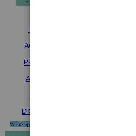
Inicio
ACERCA DE
PRODUCTOS
AMANTIA
BLOG
DISTRIBUIDORA
Whatsapp
Envelope
Facebook-f
Instagram