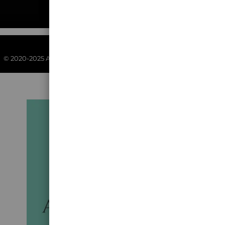
Blog
© 2020-2025 Amantia® Balboa 702, Portales Benito Juárez, México
D.F. |
hola@amantia.mx