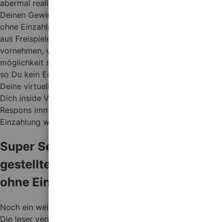
abermal realisieren, ended up being möglicherweise
Deinen Gewinn sinken kann. Vornehmlich bei dem Prämie
ohne Einzahlung musst Respons nachfolgende Gewinne
aus Freispielen aber und abermal mindestens 35 Zeichen
vornehmen, vor Respons diese Dir bezahlt machen
möglichkeit schaffen kannst. Daraus ergibt sich, wirklich
so Du kein Echtgeld im Spielothek einzahlen musst, um
Deine virtuelle Automatenspiele zu probieren.
Wenn Du
Dich inside Verbunden Spielotheken anmeldest, bekommst
Respons immer wieder diesseitigen Provision exklusive
Einzahlung wanneer Freispiele ohne Einzahlung geschenkt.
Super Seven Slot Free Spins | Häufig
gestellte fragen dahinter 50 Freispiele
ohne Einzahlung
Noch ein weiterer Effizienz des Gratis-Spins Bonus sei, so
Die leser vermögen wie geschmiert gleichwohl entspannen