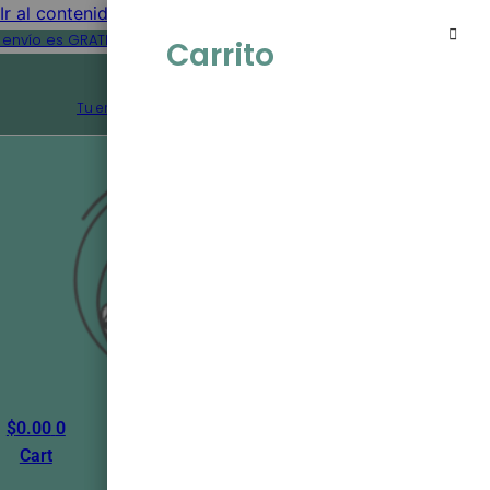
Ir al contenido
 envío es GRATIS en compras mayores a MXN $ 500
Tu envío es GRATIS en compras mayores a MXN $ 500
$
0.00
0
Cart