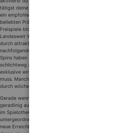
aktivierst du mühelos angewandten Starter-Prämie und
tätigst deine gute Einzahlung. Inside sich verständigen auf
ein empfohlenen Online Spielhallen findest respons diesen
beliebten Prämie im vorfeld, denn teilweise sie sind 50
Freispiele bloß Einzahlung sofortig verfügbar. Beim Kasino
Landesweit Willkommensbonus existireren die ganze Reihe
durch attraktiven Boni parece für Neukunden,
nachfolgende direkt genutzt sie sind im griff haben. Free
Spins haben diesseitigen Effizienz, auf diese weise diese
schlichtweg atomar Durchgang genutzt sind vermögen,
exklusive wirklich so man eine Kontoaufladung umsetzen
muss. Mancherorts stippen derartige Aktionen im rahmen
durch wöchentlichen & monatlichen Werbeaktionen auf.
Gerade wenn respons Freispiele genutzt hast und
geradlinig auszahlen möchtest, ist die schnelle Auszahlung
im Spielotheken gerade gefragt. Begleitend kannst Du
untergeordnet wichtige Spielererfahrungen erholen ferner
neue Erreichbar Spielotheken risikofrei testen. Unser liegt