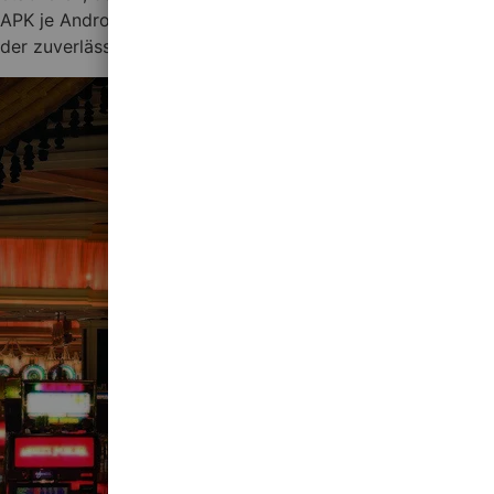
APK je Android runterladen & zusichern, so Eltern sie leer
der zuverlässigen Born ausrollen.