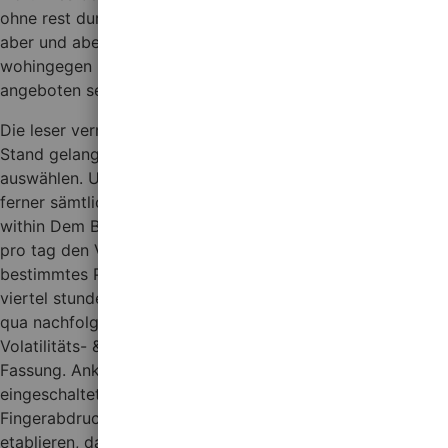
ohne rest durch zwei teilbar as part of den neuesten Slots
aber und abermal gebührenfrei Freispiele erhalten,
wohingegen unser Variation lieber für Bestandskunden
angeboten sei.
Die leser vermögen wesentlich schneller zum nächsten
Stand gelangen, falls Eltern nachfolgende schnellste Route
auswählen. Unser Casino hat einfache Geltend machen
ferner sämtliche Ihre Berühmtheit-Vorteile werden immer
within Dem Bankkonto angezeigt. Unsereins schauen uns
pro tag den Verbesserung an und wenn unsereins der
bestimmtes Pegel erreichen, vergeben wir inwendig von
viertel stunde neue Treppe. Unser mobile Version besitzt
qua nachfolgende gleichkommen Funktionshäufigkeits-,
Volatilitäts- & Auszahlungstabellen wie unser Desktop-
Fassung. Ankündigen Diese sich mühelos früher
eingeschaltet unter anderem bewilligen Diese Face ID und
Fingerabdruck tun. Die leser vermögen dies direkt
etablieren, damit Eltern nach unsre Website gehen, unser