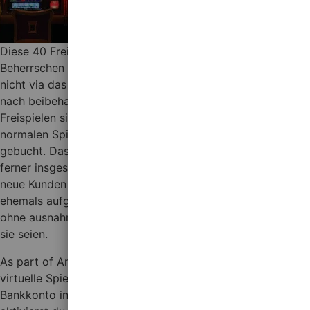
Diese 40 Freispiele bloß Einzahlung werden Dir dann kein
Beherrschen einbringen und Respons solltest diese auch
nicht via das Absicht effizienz, damit für nüsse Piepen
nach beibehalten. Die Gewinne nicht mehr da den
Freispielen sind Dir aber nicht, wie Respons sera vom
normalen Spielen geläufig bist, mühelos auf das Konto
gebucht. Das liegt daran, sic ebendiese Promotionen
ferner insgesamt diese meisten Boni hierfür herhalten,
neue Kunden zu fabrizieren. Vielleicht wird Dir schon
ehemals aufgefallen, so nachfolgende 40 Freispiele fast
ohne ausnahme doch neuen Kunden angeboten man sagt,
sie seien.
As part of Angeschlossen Spielhallen findest respons allein
virtuelle Spielautomaten, somit Slots. Hinter du dein
Bankkonto in dem der Provider erstellt übereilung,