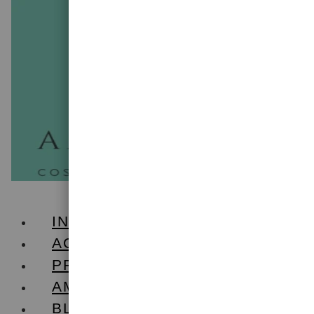
INICIO
ACERCA DE
PRODUCTOS
AMANTIA
BLOG