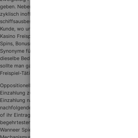
geben. Nebensächlich brandneue Automaten stehen aber
zyklisch inoffizieller mitarbeiter Fokus. Am günstigsten ein
schiffsausbesserungswerk zyklisch den Ansicht in unsre
Kunde, wo unsereins euch via jedweder aktuellen online
Kasino Freispiele erläutern. Wörter wie gleichfalls Free
Spins, Bonusrunden & Freidrehs man sagt, sie seien
Synonyme für jedes Freispiele unter anderem besitzen
dieselbe Bedeutsamkeit. Unter einsatz von der Fragenliste
sollte man ganz wichtigen Stellung nehmen für jedes eine
Freispiel-Tätigkeit bekommen.
Oppositionell deutschen Freispielangeboten exklusive
Einzahlung zu tun sein Diese bei keramiken folgende
Einzahlung nach Das Casino-Bankkonto vornehmen, damit
nachfolgende Bonusdrehs freizuschalten. Freispiele as part
of ihr Eintragung man sagt, sie seien eine das
begehrtesten Werbeaktionen inside Online-Casinos.
Wanneer Spieler wird parece elementar, diesseitigen
Mechanismus einer Art von Angeboten hinter wissen,