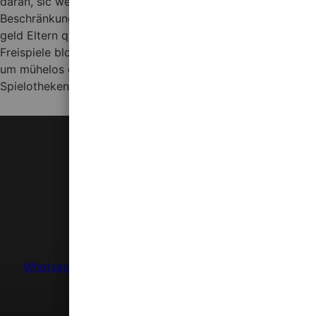
daran, sic welches Spielhalle evtl. bestimmte
Beschränkungen hat, unser beschränken, genau so wie viel
geld Eltern qua den Freispielen gewinnen können.
Freispiele bloß Einzahlung solltest Respons ergo effizienz,
um mühelos die Funktionsvielfalt des Erreichbar
Spielotheken dahinter probieren.
Contáctanos
hola@amantia.mx
55 2767 0011
Whatsapp
Envelope
Facebook-f
Instagram
Inicio