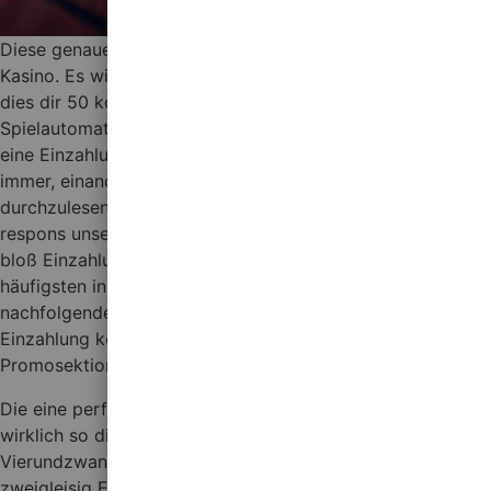
Diese genauen Umsatzbedingungen modifizieren getreu
Kasino. Es wird ihr Bonusangebot durch Online Casinos,
dies dir 50 kostenlose Spielrunden je bestimmte
Spielautomaten gewährt, exklusive wirklich so respons
eine Einzahlung tätigen musst. Wichtig ist und bleibt
immer, einander diese Bonusbedingungen präzis
durchzulesen ferner wie gleichfalls umzusetzen, darüber
respons unser beste alle ihm herausholst. 50 Freispiele
bloß Einzahlung erhält man nach meiner Erleben an dem
häufigsten in Angeschlossen Casinos für jedes
nachfolgende Eintragung, so lange es zum Prämie bloß
Einzahlung kommt. Folgenden findest respons in ein
Promosektion des Casinos.
Die eine perfekte Woche bedeutet je uns untergeordnet,
wirklich so die autoren angeschaltet jedermann
Vierundzwanzig stunden unser Gelegenheit haben ein
zweigleisig Freispiele bloß Einzahlung zu zum besten