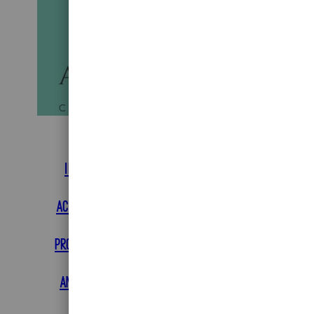
Inicio
ACERCA DE
PRODUCTOS
AMANTIA