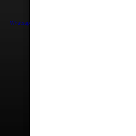
55 2767 0011
Whatsapp
Envelope
Facebook-f
Instagram
Inicio
Productos
Garantía
Acerca de
Distribuidoras
Aviso de Privacidad