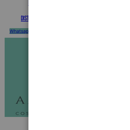
BLOG
DISTRIBUIDORA
Whatsapp
Envelope
Facebook-f
Instagram