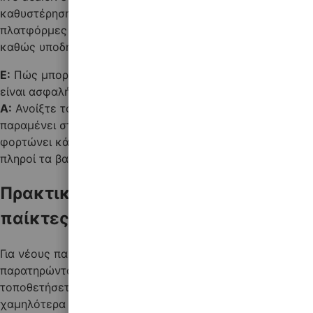
καθυστέρηση στα στοιχήματά σας. Αποφύγετε
πλατφόρμες με συχνές αποσυνδέσεις ή pixelated εικόνα,
καθώς υποδηλώνουν χαμηλή ποιότητα εξυπηρέτησης.
Ε:
Πώς μπορώ να δοκιμάσω γρήγορα αν μια πλατφόρμα
είναι ασφαλής και γρήγορη για ζωντανό παιχνίδι;
Α:
Ανοίξτε το live lobby της σε ώρα αιχμής. Αν η ροή
παραμένει σταθερή σε HD χωρίς κολλήματα και η σελίδα
φορτώνει κάτω από 3 δευτερόλεπτα, η πλατφόρμα
πληροί τα βασικά κριτήρια ασφάλειας και ταχύτητας.
Πρακτικές συμβουλές για νέους
παίκτες σε ζωντανή ατμόσφαιρα
Για νέους παίκτες σε
ζωντανό καζίνο
, ξεκινήστε
παρατηρώντας τον ρυθμό του παιχνιδιού πριν
τοποθετήσετε στοιχήματα. Εστιάστε σε παιχνίδια με
χαμηλότερα όρια πονταρίσματος, όπως το τζακ ποτ ή η