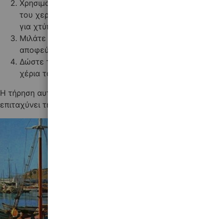
Χρησιμοποιείτε τυπικές χειρονομίες, όπως κούνημα
του χεριού για πάσο (fold) ή χτύπημα στο τραπέζι
για χτύπημα (hit) στο μπλάκτζακ.
Μιλάτε μόνο όταν σας ζητηθεί κάποια απόφαση και
αποφεύγετε αργόσχολες συζητήσεις.
Δώστε τα χαρτιά ή τα στοιχήματά σας μόνο στα
χέρια του ντίλερ, χωρίς βίαιες κινήσεις.
Η τήρηση αυτών κανόνων επιδεικνύει σεβασμό και
επιταχύνει την εξυπηρέτησή σας.