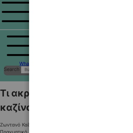
Whatsapp
Envelope
Facebook-f
Instagram
Search
$
0.00
0
Cart
Τι ακριβώς είναι ένα live
καζίνο και πώς λειτουργεί
Ζωντανό Καζίνο: Η Απόλυτη Εμπειρία Παιχνιδιού σε
Πραγματικό Χρόνο