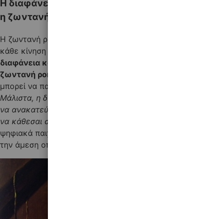
Η διαφάνεια και η εμπιστοσύνη που δημιουργεί
η ζωντανή ροή
Η ζωντανή ροή εξαλείφει κάθε αμφιβολία, καθώς βλέπεις
κάθε κίνηση του κρουπιέρη σε πραγματικό χρόνο.
Η
διαφάνεια και η εμπιστοσύνη που δημιουργεί η
ζωντανή ροή
βασίζεται στο ότι κανένα λογισμικό δεν
μπορεί να παραποιήσει το αποτέλεσμα της μπίλιας.
Μάλιστα, η δυνατότητα να παρακολουθείς την τράπουλα
να ανακατεύεται μπροστά σου, σε κάνει να νιώθεις σαν
να κάθεσαι σε πραγματικό τραπέζι.
Σε αντίθεση με τα
ψηφιακά παιχνίδια, εδώ η εμπιστοσύνη χτίζεται μέσα από
την άμεση οπτική επιβεβαίωση, όχι από υποσχέσεις.