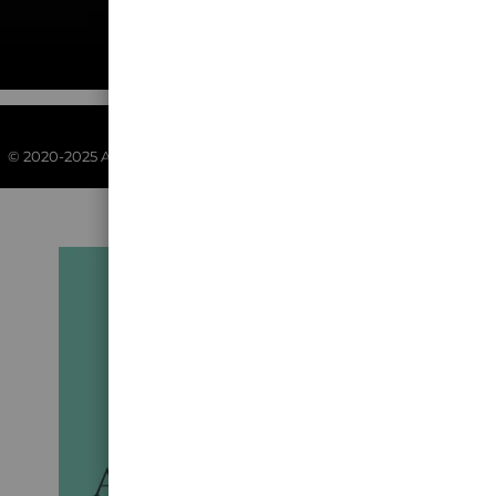
Blog
© 2020-2025 Amantia® Balboa 702, Portales Benito Juárez, México
D.F. |
hola@amantia.mx