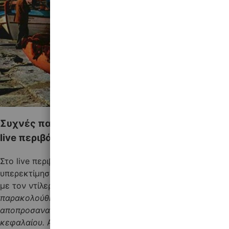
Συχνές παγίδες που πρέπει να αποφύγεις στο
live περιβάλλον
Στο live περιβάλλον, μια συχνή παγίδα είναι η
υπερεκτίμηση της στρατηγικής λόγω της αλληλεπίδρασης
με τον ντίλερ, οδηγώντας σε παράλογα ποντάρια.
Η
παρακολούθηση άλλων παικτών μπορεί να σε
αποπροσανατολίσει από τη δική σου διαχείριση
κεφαλαίου.
Απέφυγε να κυνηγάς τις απώλειες