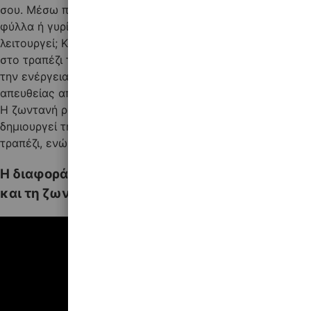
σου. Μέσω πολλαπλών γωνιών λήψης, ο ντίλερ μοιράζει
φύλλα ή γυρίζει τη ρουλέτα σε πραγματικό χρόνο. Πώς
λειτουργεί; Κάνεις κλικ για ποντάρισμα, ένας αισθητήρας
στο τραπέζι το καταγράφει και ο οικοδεσπότης εκτελεί
την ενέργεια μπροστά σου. Κάθε κίνηση μεταδίδεται
απευθείας από στούντιο, χωρίς λογισμικό προσομοίωσης.
Η ζωντανή ροή, με σαμπάνιες και κροτέ κάρτες,
δημιουργεί την ψευδαίσθηση ότι κάθεσαι στο μακρύ
τραπέζι, ενώ στην πραγματικότητα είσαι στο σαλόνι σου.
Η διαφορά ανάμεσα στο κλασικό online καζίνο
και τη ζωντανή μετάδοση