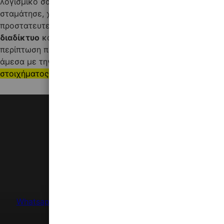
λογισμικό σας επαναφέρει ακριβώς στο σημείο που
σταμάτησε, χωρίς να χάσετε κανένα αποτέλεσμα. Για να
προστατευτείτε, επιλέξτε
σταθερή σύνδεση στο
διαδίκτυο
και αποφύγετε την εναλλαγή δικτύων. Σε
περίπτωση παρατεταμένης διακοπής, επικοινωνήστε
άμεσα με την υποστήριξη για επιβεβαίωση του
στοιχήματος
και επαναφορά της προβολής.
Contáctanos
hola@amantia.mx
55 2767 0011
Whatsapp
Envelope
Facebook-f
Instagram
Inicio