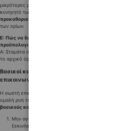
μικρότερες μονάδες για κάθε γύρο, αποφεύγοντας το
κυνηγητό των χαμένων.
Η πειθαρχία στην
προκαθορισμένη στρατηγική
αποτρέπει την υπέρβαση
των ορίων.
Ε: Πώς να διαχειριστείς τον χρόνο και τον
προϋπολογισμό σου όταν χάνεις συνεχόμενα;
Α: Σταμάτα αμέσως. Η ήττα διαβρώνει την κρίση. Τήρησε
το αρχικό όριο χρόνου και χρημάτων χωρίς εξαιρέσεις.
Βασικοί κανόνες συμπεριφοράς και
επικοινωνίας με τον ντίλερ
Η σωστή επικοινωνία με τον ντίλερ είναι κρίσιμη για την
ομαλή ροή του παιχνιδιού. Ακολουθήστε αυτή τη σειρά για
βασικούς κανόνες συμπεριφοράς
:
Μην αγγίζετε τα τραπέζια ή τα μάρκες σας αφού
ξεκινήσει ο γύρος.