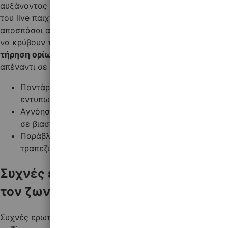
αυξάνοντας απότομα τα στοιχήματα, καθώς ο ρυθμός
του live παιχνιδιού σε πιέζει χρονικά. Επίσης, μην
αποσπάσαι από τις συνομιλίες ή τα γραφικά, που μπορεί
να κρύβουν την πραγματική σου απόδοση.
Η αυστηρή
τήρηση ορίων
στο live περιβάλλον είναι η μόνη άμυνα
απέναντι σε αυτές τις συχνές παγίδες.
Ποντάρισμα πάνω από τον προϋπολογισμό για
εντυπωσιασμό του ντίλερ.
Αγνόηση της ταχύτητας του παιχνιδιού, που οδηγεί
σε βιαστικές αποφάσεις.
Παράβλεψη των κανόνων του συγκεκριμένου
τραπεζιού πριν καθίσεις.
Συχνές ερωτήσεις και απορίες για
τον ζωντανό τζόγο
Συχνές ερωτήσεις για τον ζωντανό τζόγο στο
ζωντανό