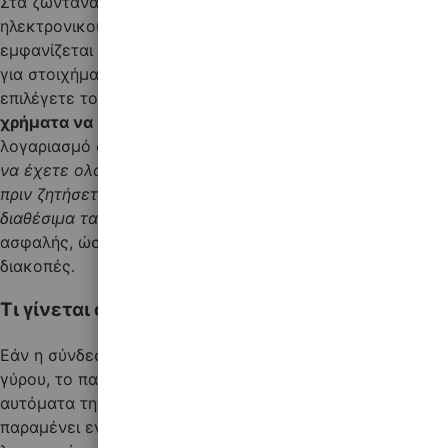
Στα ζωντανά καζίνο, η κατάθεση γίνεται άμεσα μέσω
ηλεκτρονικού πορτοφολιού ή κάρτας, με το ποσό να
εμφανίζεται στο υπόλοιπό σας σε δευτερόλεπτα, έτοιμο
για στοιχήματα σε πραγματική ροή. Για ανάληψη κερδών,
επιλέγετε το ποσό και τη μέθοδο εξόφλησης, με τα
χρήματα να μεταφέρονται σε πραγματικό χρόνο
στο
λογαριασμό σας, χωρίς καθυστερήσεις ή χρεώσεις.
Αρκεί
να έχετε ολοκληρώσει τυχόν απαιτήσεις στοιχηματισμού
πριν ζητήσετε την πληρωμή, για να είναι αυτόματα
διαθέσιμα τα κεφάλαιά σας.
Η διαδικασία είναι απλή και
ασφαλής, ώστε να απολαμβάνετε τη δράση χωρίς
διακοπές.
Τι γίνεται αν η σύνδεση ή η ροή διακοπεί
Εάν η σύνδεση ή η ροή διακοπεί κατά τη διάρκεια ενός
γύρου, το παιχνίδι δεν χάνεται. Το σύστημα καταγράφει
αυτόματα την τελευταία ενέργεια και το στοίχημά σας
παραμένει ενεργό. Μόλις αποκατασταθεί η σύνδεση, το