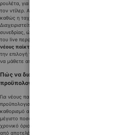
ρουλέτα, για να εξοικειωθείτε με την αλληλεπίδραση με
τον ντίλερ. Αποφύγετε να μιλάτε άσκοπα στο chat,
καθώς η ταχύτητα των γύρων απαιτεί συγκέντρωση.
Διαχειριστείτε τον χρόνο σας θέτοντας όριο διάρκειας
συνεδρίας, ώστε να μην παρασυρθείτε από την ενέργεια
του live περιβάλλοντος. Τέλος,
πρακτικές συμβουλές για
νέους παίκτες σε ζωντανή ατμόσφαιρα
περιλαμβάνουν
την επιλογή τραπεζιών με ενεργό αριθμό παικτών, ώστε
να μάθετε από τις κινήσεις των υπολοίπων χωρίς πίεση.
Πώς να διαχειριστείς τον χρόνο και τον
προϋπολογισμό σου
Για νέους παίκτες, η διαχείριση χρόνου και
προϋπολογισμού σε ζωντανό καζίνο ξεκινά με τον
καθορισμό αυστηρών ορίων πριν συνδεθείτε. Ορίστε ένα
μέγιστο ποσό που είστε διατεθειμένοι να χάσετε και ένα
χρονικό όριο, π.χ. μία ώρα, και τηρήστε τα ανεξάρτητα
από αποτελέσματα. Χωρίστε το bankroll σας σε