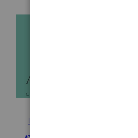
Inicio
ACERCA DE