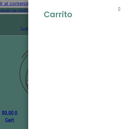
Ir al contenido
 envío es GRATIS en compras mayores a MXN $ 500
Tu envío es GRATIS en compras mayores a MXN $ 500
$
0.00
0
Cart