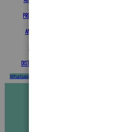
PRODUCTOS
AMANTIA
BLOG
DISTRIBUIDORA
Whatsapp
Envelope
Facebook-f
Instagram