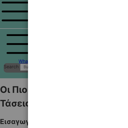
Whatsapp
Envelope
Facebook-f
Instagram
Search
$
0.00
0
Cart
Οι Πιο Συναρπαστικές
Τάσεις στα Slot Καζίνο
Εισαγωγή