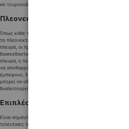
σε τουρνουά.
Πλεονεκτήματα και μειονεκτήματα
Όπως κάθε τάση, οι νέες εξελίξεις στα slot καζίνο έχουν
τα πλεονεκτήματα και τα μειονεκτήματά τους. Από τη μία
πλευρά, οι προηγμένες τεχνολογίες προσφέρουν μια πιο
διασκεδαστική και ελκυστική εμπειρία. Από την άλλη
πλευρά, η πολυπλοκότητα αυτών των παιχνιδιών μπορεί
να αποθαρρύνει κάποιους παίκτες, ειδικά τους λιγότερο
έμπειρους. Επιπλέον, η εξάρτηση από την τεχνολογία
μπορεί να οδηγήσει σε προβλήματα, όπως τεχνικές
δυσλειτουργίες ή απώλειες δεδομένων.
Επιπλέον πληροφορίες
Είναι σημαντικό για τους παίκτες να παρακολουθούν τις
τελευταίες τάσεις και να ενημερώνονται για τις νέες