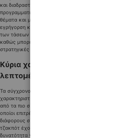
και διαδραστική εμπειρία παιχνιδιού. Επιπλέον, οι
προγραμματιστές δημιουργούν παιχνίδια με μοναδικά
θέματα και μηχανισμούς που κρατούν τους παίκτες σε
εγρήγορση και τους ενθουσιάζουν. Η κατανόηση αυτών
των τάσεων είναι κρίσιμη για τους έμπειρους παίκτες,
καθώς μπορεί να επηρεάσει τις επιλογές τους και τις
στρατηγικές τους.
Κύρια χαρακτηριστικά και
λεπτομέρειες
Τα σύγχρονα slot καζίνο διαθέτουν διάφορα
χαρακτηριστικά που τα καθιστούν πιο ελκυστικά. Ένα
από τα πιο σημαντικά είναι οι πολλαπλοί τρόποι νίκης, οι
οποίοι επιτρέπουν στους παίκτες να κερδίζουν με
διάφορους συνδυασμούς. Επίσης, οι προοδευτικοί
τζακπότ έχουν γίνει δημοφιλείς, προσφέροντας τη
δυνατότητα για μεγάλα κέρδη. Άλλα χαρακτηριστικά