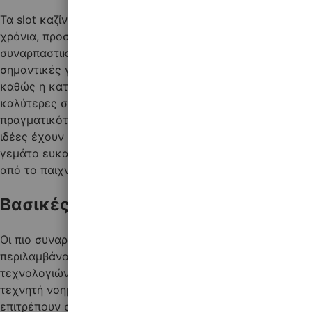
Τα slot καζίνο έχουν εξελιχθεί σημαντικά τα τελευταία
χρόνια, προσφέροντας στους παίκτες νέες και
συναρπαστικές εμπειρίες. Οι τάσεις αυτές είναι ιδιαίτερα
σημαντικές για τους έμπειρους παίκτες στην Ελλάδα,
καθώς η κατανόηση τους μπορεί να οδηγήσει σε
καλύτερες στρατηγικές και αυξημένα κέρδη. Στην
πραγματικότητα, οι νέες τεχνολογίες και οι καινοτόμες
ιδέες έχουν δημιουργήσει ένα περιβάλλον που είναι
γεμάτο ευκαιρίες και προκλήσεις, όπως αποδεικνύεται
από το παιχνίδι
Fire in the Hole
.
Βασικές έννοιες και επισκόπηση
Οι πιο συναρπαστικές τάσεις στα slot καζίνο
περιλαμβάνουν την ενσωμάτωση προηγμένων
τεχνολογιών, όπως η εικονική πραγματικότητα (VR) και η
τεχνητή νοημοσύνη (AI). Αυτές οι τεχνολογίες
επιτρέπουν στους παίκτες να βιώνουν μια πιο ρεαλιστική