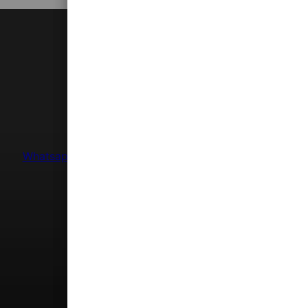
Contáctanos
hola@amantia.mx
55 2767 0011
Whatsapp
Envelope
Facebook-f
Instagram
Inicio
Productos
Garantía