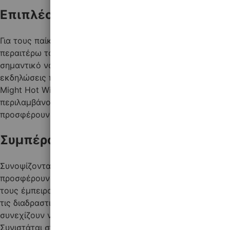
Επιπλέον πληροφορίες
Για τους παίκτες που επιθυμούν να εξερευνήσουν
περαιτέρω τον κόσμο της μαγείας στα παιχνίδια, είναι
σημαντικό να προσέχουν τις ειδικές προσφορές και τις
εκδηλώσεις που διοργανώνονται από καζίνο όπως το
Might Hot Wilds. Αυτές οι εκδηλώσεις συχνά
περιλαμβάνουν τουρνουά και διαγωνισμούς που
προσφέρουν μοναδικές ευκαιρίες για κέρδη.
Συμπέρασμα
Συνοψίζοντας, τα θέματα μαγείας και μάγων
προσφέρουν μια μοναδική και συναρπαστική εμπειρία για
τους έμπειρους παίκτες. Με την πλούσια οπτική τους και
τις διαδραστικές δυνατότητές τους, αυτά τα παιχνίδια
συνεχίζουν να κερδίζουν δημοτικότητα στην Ελλάδα.
Συνιστάται στους παίκτες να εξερευνήσουν αυτά τα