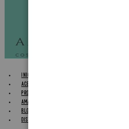
INICIO
ACERCA DE
PRODUCTOS
AMANTIA
BLOG
DISTRIBUIDORAS