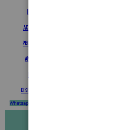
Inicio
ACERCA DE
PRODUCTOS
AMANTIA
BLOG
DISTRIBUIDORA
Whatsapp
Envelope
Facebook-f
Instagram