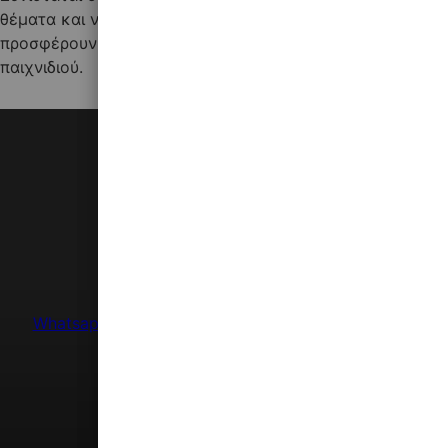
θέματα και να εκμεταλλευτούν τις ευκαιρίες που
προσφέρουν για να απολαύσουν μια αξέχαστη εμπειρία
παιχνιδιού.
Contáctanos
hola@amantia.mx
55 2767 0011
Whatsapp
Envelope
Facebook-f
Instagram
Inicio
Productos