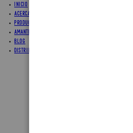
INICIO
ACERCA DE
PRODUCTOS
AMANTIA
BLOG
DISTRIBUIDORAS