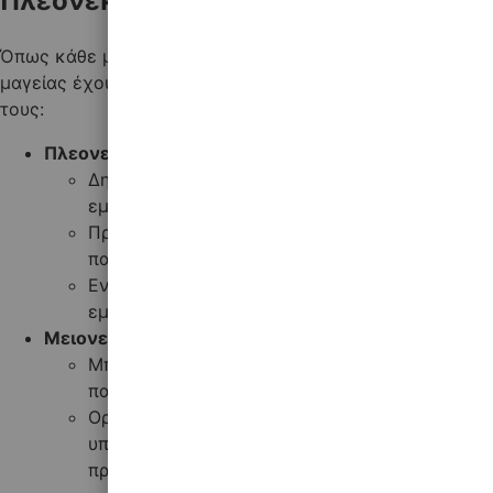
Πλεονεκτήματα και μειονεκτήματα
Όπως κάθε μορφή ψυχαγωγίας, τα παιχνίδια με θέματα
μαγείας έχουν τα πλεονεκτήματα και τα μειονεκτήματά
τους:
Πλεονεκτήματα:
Δημιουργούν μια μοναδική και μαγευτική
εμπειρία.
Προσφέρουν ποικιλία και καινοτομία στα
παιχνίδια.
Ενθαρρύνουν τη στρατηγική σκέψη και την
εμπλοκή.
Μειονεκτήματα:
Μπορεί να είναι λιγότερο ελκυστικά για
παίκτες που προτιμούν πιο ρεαλιστικά θέματα.
Ορισμένα παιχνίδια μπορεί να είναι
υπερφορτωμένα με εφέ, αποσπώντας την
προσοχή από την ουσία του παιχνιδιού.