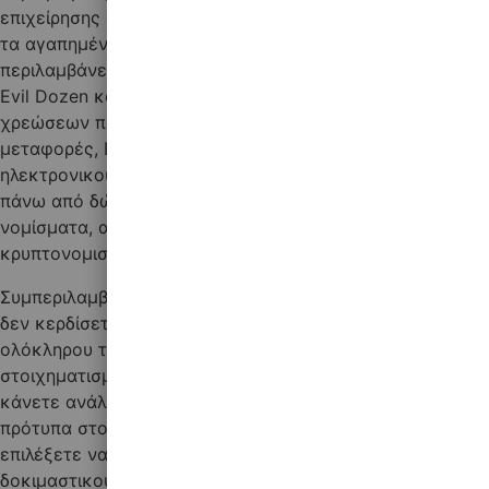
επιχείρησης αρκετά περιορισμένο, πιθανώς καλύπτοντας
τα αγαπημένα από την περιοχή σας. Η νεότερη συλλογή
περιλαμβάνει πρόσφατες επιθέσεις όπως Das xBoot 2,
Evil Dozen και Jaws out of Fairness. Η νέα ιστοσελίδα
χρεώσεων παραθέτει Visa, Skrill, Neteller, τραπεζικές
μεταφορές, EcoPayz ή οποιεσδήποτε άλλες επιλογές
ηλεκτρονικού στοιχήματος. Το N1 Casino προσφέρει
πάνω από δώδεκα συμβουλές χρεώσεων σε διάφορα
νομίσματα, ακόμη και αν η υποστήριξη
κρυπτονομισμάτων δεν είναι διαθέσιμη.
Συμπεριλαμβανόμενου του ότι, αν κερδίσετε 0 USD, αν
δεν κερδίσετε 0 USD, μπορείτε να κάνετε ανάληψη
ολόκληρου του ποσού αφού πληροίτε τους όρους
στοιχηματισμού. Αυτό σημαίνει ότι δεν μπορείτε να
κάνετε ανάληψη των κερδών σας εάν δεν πληροίτε τα
πρότυπα στοιχηματισμού. Παράλληλα, μπορείτε να
επιλέξετε να παίξετε για διασκέδαση στη φόρμα
δοκιμαστικού τζόγου, ώστε να συμπεριφέρεστε χωρίς