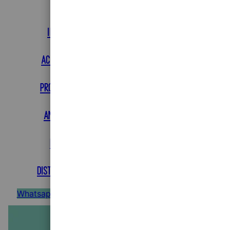
Inicio
ACERCA DE
PRODUCTOS
AMANTIA
BLOG
DISTRIBUIDORA
Whatsapp
Envelope
Facebook-f
Instagram