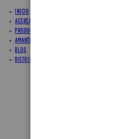
INICIO
ACERCA DE
PRODUCTOS
AMANTIA
BLOG
DISTRIBUIDORAS