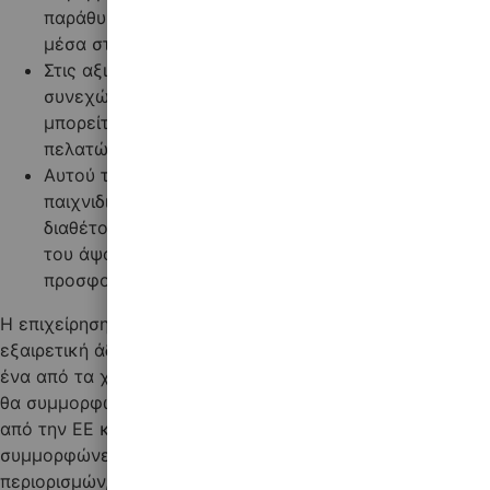
παράθυρα και μπορείτε να πλοηγηθείτε γρήγορα
μέσα στο Safari ή στο Chrome.
Στις αξιολογήσεις μας για τα καζίνο, συλλέγουμε
συνεχώς έρευνα στις διαθέσιμες γλώσσες και
μπορείτε να βρείτε επιλογές εξυπηρέτησης
πελατών.
Αυτού του είδους οι επιχειρήσεις τυχερών
παιχνιδιών είναι από τις πιο συνηθισμένες που
διαθέτουν επαγγελματίες του AskGamblers λόγω
του άψογου σχεδιασμού τους, των μπόνους, των
προσφορών και των δυνατοτήτων παιχνιδιού τους.
Η επιχείρηση τυχερών παιχνιδιών N1 διατηρεί μια
εξαιρετική άδεια από την Αρχή Παιχνιδιών της Μάλτας,
ένα από τα χρυσά κριτήρια της βιομηχανίας iGaming, και
θα συμμορφώνεστε με αυστηρή προστασία που εξαρτάται
από την ΕΕ και θα έχετε ασφάλεια έρευνας που
συμμορφώνεται με τον GDPR. Ωστόσο, λόγω εθνικών
περιορισμών, πιθανότατα θα βρείτε το μενού της