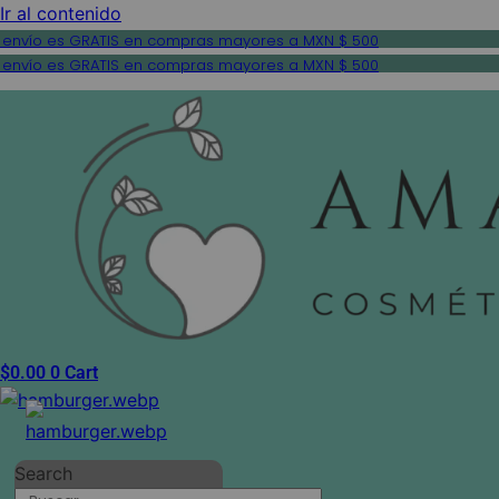
Ir al contenido
 envío es GRATIS en compras mayores a MXN $ 500
 envío es GRATIS en compras mayores a MXN $ 500
$
0.00
0
Cart
Search