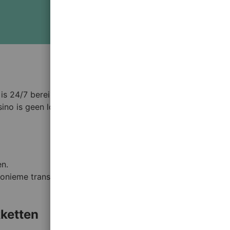
s 24/7 bereikbaar via live chat
Gransino Casino
en e-mail.
o is geen louter visuele keuze – het is een
en.
nieme transacties is uniek in dit marktsegment.
kketten