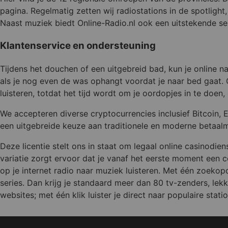
pagina. Regelmatig zetten wij radiostations in de spotligh
Naast muziek biedt Online-Radio.nl ook een uitstekende se
Klantenservice en ondersteuning
Tijdens het douchen of een uitgebreid bad, kun je online naar
als je nog even de was ophangt voordat je naar bed gaat. O
luisteren, totdat het tijd wordt om je oordopjes in te doen
We accepteren diverse cryptocurrencies inclusief Bitcoin, E
een uitgebreide keuze aan traditionele en moderne betaalme
Deze licentie stelt ons in staat om legaal online casinodie
variatie zorgt ervoor dat je vanaf het eerste moment een 
op je internet radio naar muziek luisteren. Met één zoekop
series. Dan krijg je standaard meer dan 80 tv-zenders, lek
websites; met één klik luister je direct naar populaire stat