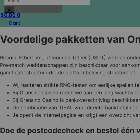
$
0.00
0
Cart
Voordelige pakketten van Onli
Bitcoin, Ethereum, Litecoin en Tether (USDT) worden onder
Pre-match weddenschappen zijn beschikbaar voor aankomend
gamificatiestructuur die de platformbeleving structureert.
Wij hanteren strikte RNG-testen om eerlijke spellen t
Bij Gransino Casino raden we aan een lang wachtwoord
Bij Gransino Casino is bankoverschrijving beschikbaa
De combinatie van iDEAL voor directe bankbetalingen 
Je opent de internetpagina en krijgt een overzicht van
Doe de postcodecheck en bestel één v