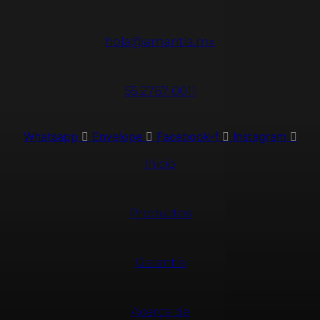
hola@amantia.mx
55 2767 0011
Whatsapp
Envelope
Facebook-f
Instagram
Inicio
Productos
Garantía
Acerca de