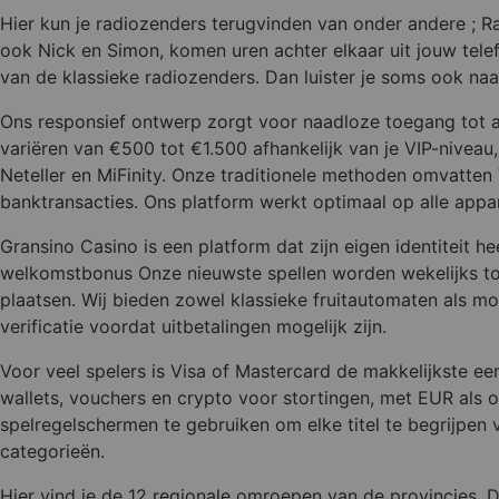
Hier kun je radiozenders terugvinden van onder andere ; Ra
ook Nick en Simon, komen uren achter elkaar uit jouw telefo
van de klassieke radiozenders. Dan luister je soms ook naar 
Ons responsief ontwerp zorgt voor naadloze toegang tot all
variëren van €500 tot €1.500 afhankelijk van je VIP-niveau, 
Neteller en MiFinity. Onze traditionele methoden omvatten
banktransacties. Ons platform werkt optimaal op alle appa
Gransino Casino is een platform dat zijn eigen identiteit h
welkomstbonus Onze nieuwste spellen worden wekelijks toeg
plaatsen. Wij bieden zowel klassieke fruitautomaten als mo
verificatie voordat uitbetalingen mogelijk zijn.
Voor veel spelers is Visa of Mastercard de makkelijkste eers
wallets, vouchers en crypto voor stortingen, met EUR als 
spelregelschermen te gebruiken om elke titel te begrijpen 
categorieën.
Hier vind je de 12 regionale omroepen van de provincies. D