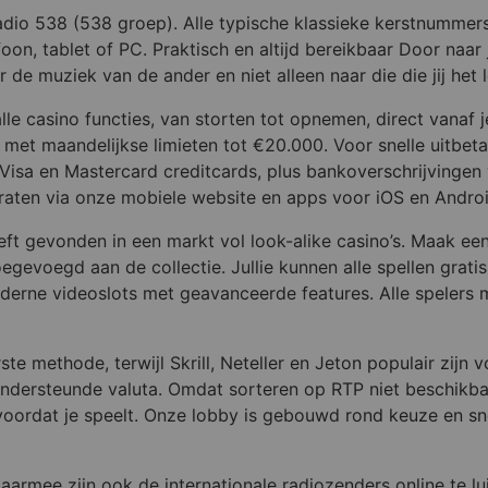
dio 538 (538 groep). Alle typische klassieke kerstnummers,
on, tablet of PC. Praktisch en altijd bereikbaar Door naar j
de muziek van de ander en niet alleen naar die die jij het l
e casino functies, van storten tot opnemen, direct vanaf j
met maandelijkse limieten tot €20.000. Voor snelle uitbetali
 Visa en Mastercard creditcards, plus bankoverschrijvingen
raten via onze mobiele website en apps voor iOS en Androi
eeft gevonden in een markt vol look-alike casino’s. Maak ee
evoegd aan de collectie. Jullie kunnen alle spellen gratis
derne videoslots met geavanceerde features. Alle spelers m
te methode, terwijl Skrill, Neteller en Jeton populair zijn 
ondersteunde valuta. Omdat sorteren op RTP niet beschikbaa
voordat je speelt. Onze lobby is gebouwd rond keuze en sne
aarmee zijn ook de internationale radiozenders online te lu