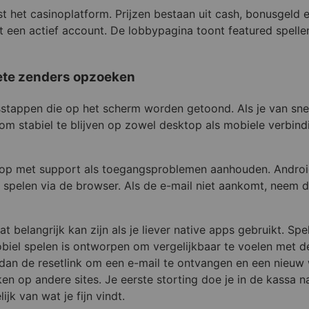
het casinoplatform. Prijzen bestaan uit cash, bonusgeld en g
t een actief account. De lobbypagina toont featured spelle
riete zenders opzoeken
sstappen die op het scherm worden getoond. Als je van snel
 om stabiel te blijven op zowel desktop als mobiele verbin
 op met support als toegangsproblemen aanhouden. Android
spelen via de browser. Als de e-mail niet aankomt, neem da
t belangrijk kan zijn als je liever native apps gebruikt. Spe
obiel spelen is ontworpen om vergelijkbaar te voelen met de
 dan de resetlink om een e-mail te ontvangen en een nieuw 
 op andere sites. Je eerste storting doe je in de kassa na re
jk van wat je fijn vindt.