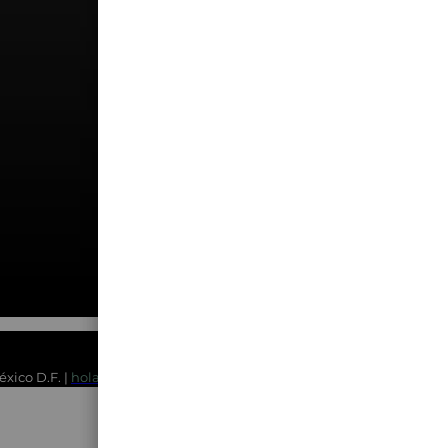
xico D.F. |
hola@amantia.mx